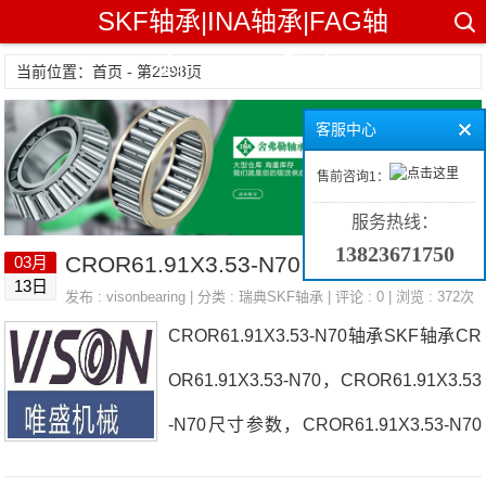
SKF轴承|INA轴承|FAG轴
承|TIMKEN轴承
当前位置：首页 - 第2298页
客服中心
售前咨询1：
服务热线：
13823671750
CROR61.91X3.53-N70 瑞典SKF轴承 FC25A
03月
阅读全文
13日
发布 :
visonbearing
| 分类 :
瑞典SKF轴承
| 评论 : 0 | 浏览 : 372次
CROR61.91X3.53-N70轴承SKF轴承CR
OR61.91X3.53-N70，CROR61.91X3.53
-N70尺寸参数，CROR61.91X3.53-N70
价格货期如需要采购CROR61.91X3.53-