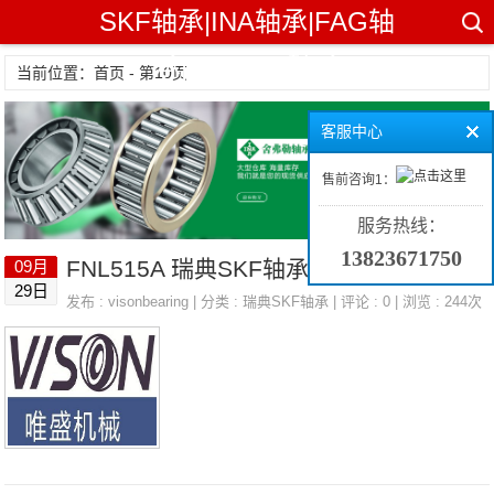
SKF轴承|INA轴承|FAG轴
承|TIMKEN轴承
当前位置：首页 - 第10页
客服中心
售前咨询1：
服务热线：
13823671750
FNL515A 瑞典SKF轴承 OZAK MLFDTB16UU
09月
阅读全文
29日
发布 :
visonbearing
| 分类 :
瑞典SKF轴承
| 评论 : 0 | 浏览 : 244次