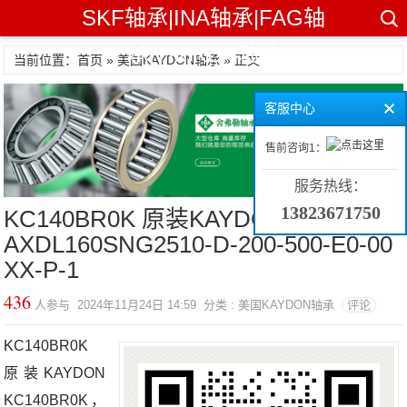
SKF轴承|INA轴承|FAG轴
承|TIMKEN轴承
当前位置：首页 »
美国KAYDON轴承
» 正文
客服中心
售前咨询1：
服务热线：
13823671750
KC140BR0K 原装KAYDON轴承 SNR
AXDL160SNG2510-D-200-500-E0-00
XX-P-1
436
人参与 2024年11月24日 14:59 分类 : 美国KAYDON轴承
评论
KC140BR0K
原装KAYDON
KC140BR0K，