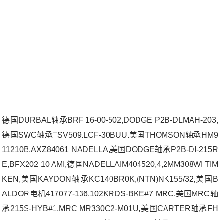
德国DURBAL轴承BRF 16-00-502,DODGE P2B-DLMAH-203,
德国SWC轴承TSV509,LCF-30BUU,美国THOMSON轴承HM9
11210B,AXZ84061 NADELLA,美国DODGE轴承P2B-DI-215R
E,BFX202-10 AMI,德国NADELLAIM404520,4,2MM308WI TIM
KEN,美国KAYDON轴承KC140BR0K,(NTN)NK155/32,美国B
ALDOR电机417077-136,102KRDS-BKE#7 MRC,美国MRC轴
承215S-HYB#1,MRC MR330C2-M01U,美国CARTER轴承FH